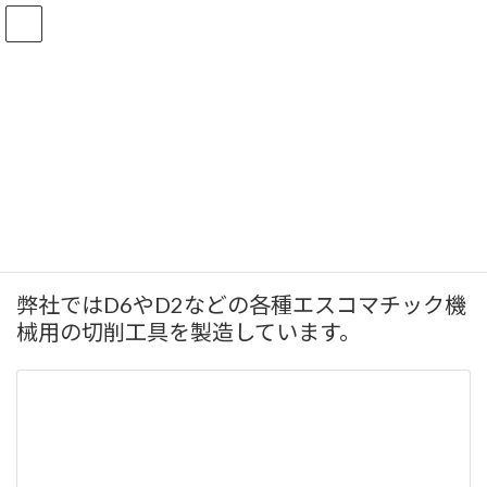
コ
ナ
ン
ビ
テ
ゲ
ン
ー
ツ
シ
へ
ョ
刃物設計・製造
ス
ン
キ
に
ッ
移
プ
動
HOME
刃物設計・製造
弊社ではD6やD2などの各種エスコマチック機
械用の切削工具を製造しています。